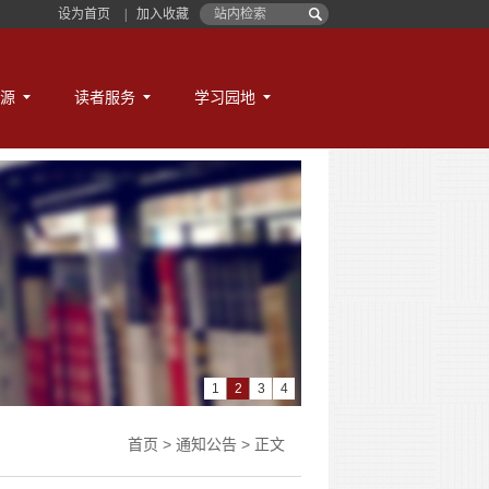
设为首页
|
加入收藏
源
读者服务
学习园地
1
2
3
4
首页
>
通知公告
> 正文