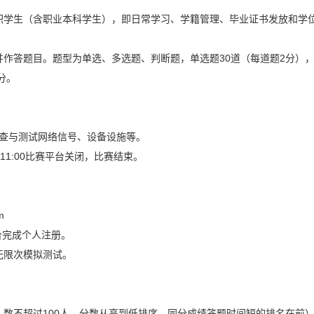
职学生（含职业本科学生），即日常学习、学籍管理、毕业证书发放和学
作答题目。题型为单选、多选题、判断题，单选题30道（每道题2分），多
分。
台，检查与测试网络信号、设备设施等。
开始。11:00比赛平台关闭，比赛结束。
m
平台完成个人注册。
无限次模拟测试。
数不超过100人，分数从高到低排序，同分成绩答题时间短的排名在前