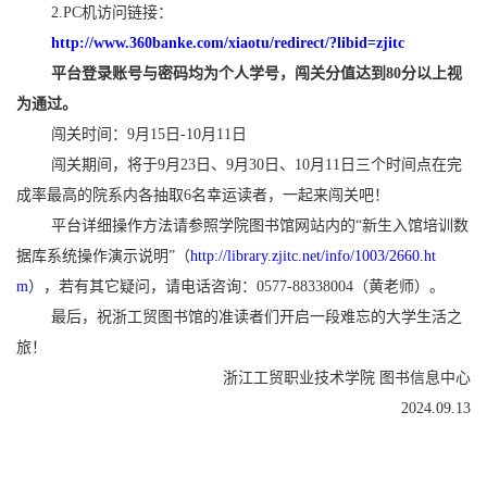
2.PC机访问链接：
http://www.360banke.com/xiaotu/redirect/?libid=zjitc
平台登录账号与密码均为个人学号，闯关分值达到
80分以上视
为通过。
闯关时间：
9月1
5
日
-10月
11
日
闯关期间，将于
9月
23
日、
9
月
30
日、
10月
11
日
三
个时间点在完
成率最高的院系内各抽取
6
名幸运读者，一起来闯关吧！
平台详细操作方法请参照学院图书馆网站内的
“新生入馆培训数
据库系统操作演示说明”（
http://library.zjitc.net/info/1003/2660.ht
m
），若有其它疑问，请电话咨询：
0577-88338004（黄老师）。
最后，祝浙工贸图书馆的准读者们开启一段难忘的大学生活之
旅！
浙江工贸职业技术学院
图书信息中心
202
4
.09.1
3