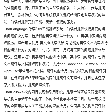
理解读者关于馆藏借阅与查询、图书馆服务事项、参考咨询等在内
的常见问题，提供直截了当的自然语言解答，并支持进一步与提问
者互动，弥补传统FAQ问答系统根据关键词给出固定答案模式的弊
端，为读者提供更加智能、灵活、便捷的服务。
ChatLanguage-跨语种AI智能翻译系统，为读者提供快捷简便的语
言问题解决方案，包括智能英语语法差错校对、中英/英中双语向翻
译服务。读者可以使用“英文查找语法错误”功能对英语文本内容进行
智能语法校对，对语法、句式、拼写、用词等层面的问题提供修改
建议；还可以通过机器翻译功能进行中英、英中语向的翻译，包括
文本翻译与文档翻译两种模式，支持pdf、docx/doc、xlsx/xls、ppt
x/ppt、txt等常用格式文档。翻译功能应用业内最领先的智能翻译引
擎，在保证翻译结果精确度的同时提高译文可读性，并且忠实还原
原文版式格式，提高阅读效率。
ChatFellows-校内同行发现和引用系统，是融合科研成果智能发现
与机构自存储平台功能于一体的个性化学术检索工具。结合高校成
果的全面集成与人工智能技术的深度应用，全面集成机构重要评价