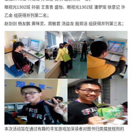
眼视光1302班 孙丽 王青青 盛怡、眼视光1302班 潘梦瑶 徐意记 许
乙金 组获得并列第二名；
赵剑剑 杨友鹏 黄咪灵、周敏君 汤益龙 殷郑洁 组获得并列第三名；
本次活动旨在通过有趣的寻宝游戏加深读者对图书归类摆放规则的