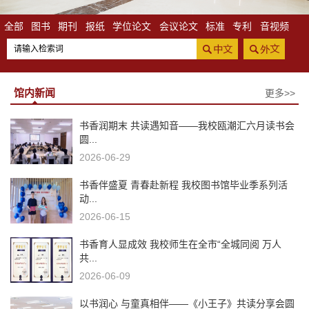
全部
图书
期刊
报纸
学位论文
会议论文
标准
专利
音视频
馆内新闻
更多>>
书香润期末 共读遇知音——我校瓯潮汇六月读书会
圆...
2026-06-29
书香伴盛夏 青春赴新程 我校图书馆毕业季系列活
动...
2026-06-15
书香育人显成效 我校师生在全市“全城同阅 万人
共...
2026-06-09
以书润心 与童真相伴——《小王子》共读分享会圆