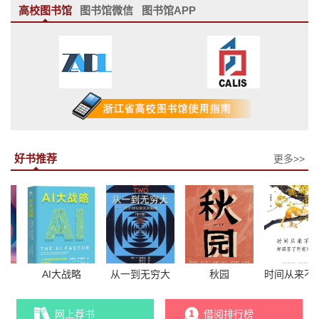
高校图书馆
图书馆微信
图书馆APP
好书推荐
更多>>
算
AI大战略
从一到无穷大
秋园
时
网上荐书
借阅排行榜